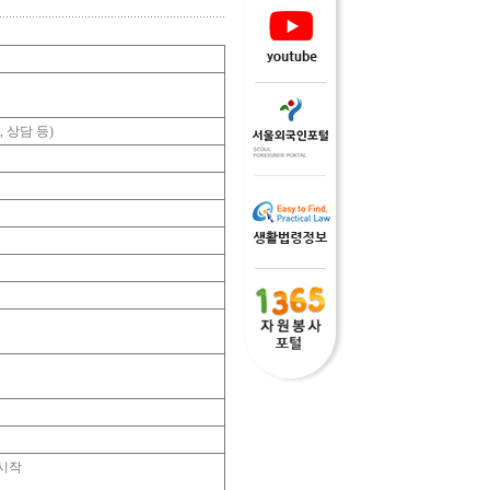
,
상담 등
)
시작