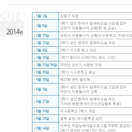
1월 1일
성동구 직영
1
학기 성인 한국어
·
컴퓨터교실 신입생 접수
2월 9일
상반기 자원봉사자 교육
(
한
·
컴 교실
)
2월 16일
상반기 자원봉사자 교육
(
지구촌학교
,
아장아장
2월 23일
1
학기 성인 한국어
·
컴퓨터교실 개강
3월 4일
1
학기 지구촌 학교 개강
3월 16일
1
학기 동아리 시작
(
기타
,
댄스
,
사진
)
3월 23일/30일
2014
년 상반기 사랑방 모임
6월 26일
1
학기 지구촌학교 종강
6월 28일
제
25
회 센터 발표회
2
학기 성인 한국어
·
컴퓨터교실 신입생 접수
8월 3일
하반기 자원봉사자 교육
2
학기 성인 한국어
·
컴퓨터교실 개강
8월 17일
기저귀 배분
(
한국이주민건강협회 후원
)
8월 19일
지구촌학교
2
학기 개강
8월 24일
결핵 검진
,
대사증후군 검진
이주민 직업능력개발프로그램
TOPIK
중급반 
9월 14일
2
학기 동아리 시작
(
기타
,
댄스
,
사진
)