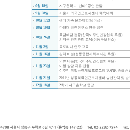
9월 18일
지구촌학교
‘
난타
’
공연 관람
9월 28일
서울시 외국인근로자센터 체육대회
10월 12일
센터 가족 문화체험
(
남이섬
)
10월 19일
한양대 공연연구소 연극 공연
독감예감 접종
(
한국이주민건강협회 후원
)
10월 26일
의약품 안전관리 교육
(
성동구보건소
)
11월 2일
독도리나 연주 교육
11월 16일
김치 배분
(
성동종합사회복지관 후원
)
의류 나눔
(
한국이주민건강협회 후원
)
11월 23일
이혈 상담 치유 진행
이주민 직업능력개발프로그램
TOPIK
중급반 
11월 21일
2014
년 성동외국인근로자센터 송년잔치 및 발
12월 18일
2
학기 지구촌학교 종강