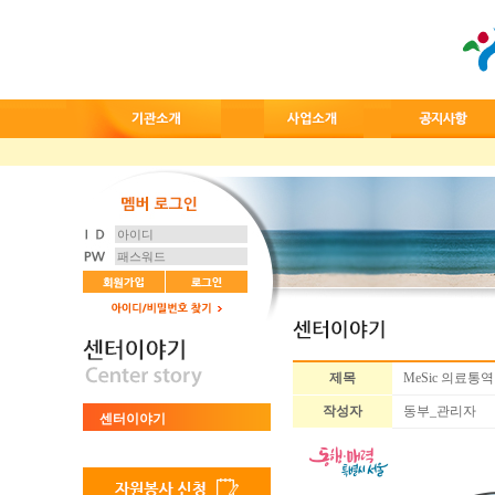
제목
MeSic 의료통
작성자
동부_관리자
센터이야기