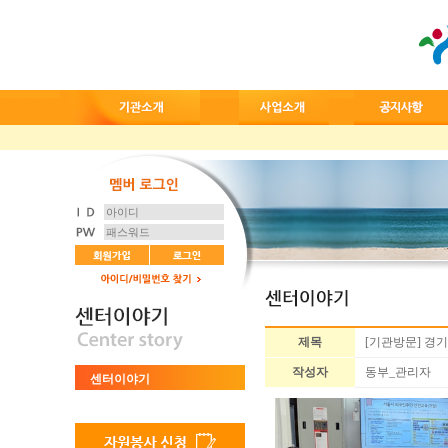
제목
[기관방문] 경
작성자
동부_관리자
센터이야기