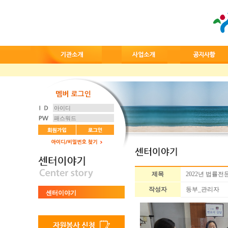
제목
2022년 법률
작성자
동부_관리자
센터이야기