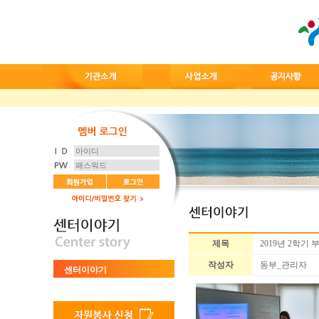
제목
2019년 2학
작성자
동부_관리자
센터이야기