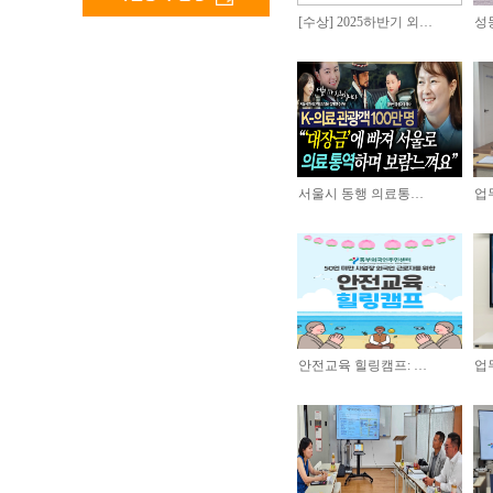
[수상] 2025하반기 외…
성
서울시 동행 의료통…
업
안전교육 힐링캠프: …
업