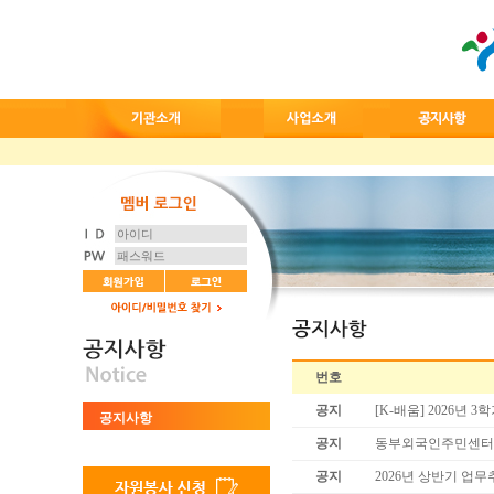
번호
공지
[K-배움] 2026년
공지사항
공지
동부외국인주민센터 직
공지
2026년 상반기 업