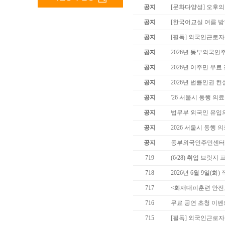
공지
[문화다양성] 오후의
공지
[한국어교실 여름 방학
공지
[필독] 외국인근로
공지
2026년 동부외국인
공지
2026년 이주민 무료
공지
2026년 법률인권 컨
공지
'26 서울시 동행 
공지
법무부 외국인 유입
공지
2026 서울시 동행 
공지
동부외국인주민센터 
719
(6/28) 취업 브릿
718
2026년 6월 9일(
717
<화재대피훈련 안전
716
무료 공연 초청 이벤
715
[필독] 외국인근로