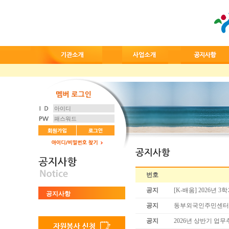
번호
공지
[K-배움] 2026년
공지사항
공지
동부외국인주민센터 직
공지
2026년 상반기 업