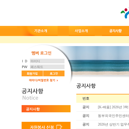
번호
공지
[K-배움] 2026년
공지사항
공지
동부외국인주민센터 직
공지
2026년 상반기 업