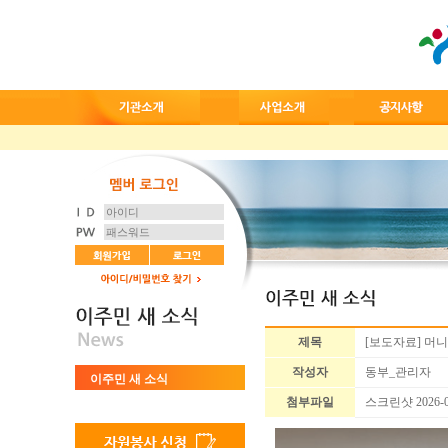
제목
[보도자료] 머니
작성자
동부_관리자
이주민 새 소식
첨부파일
스크린샷 2026-06