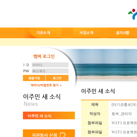
제목
[타기관홍보] K
작성자
동부_관리자
이주민 새 소식
첨부파일
W.I.F.I 프로
첨부파일
W.I.F.I 프로